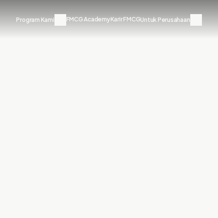
FMCG Academy
Karir FMCG
Hubungi Kami
Program Kami
Untuk Perusahaan