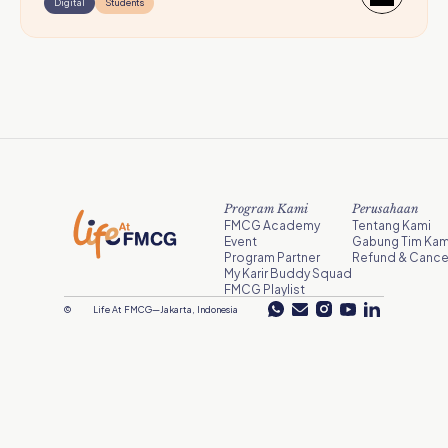
Digital
Students
Program Kami
Perusahaan
FMCG Academy
Tentang Kami
Event
Gabung Tim Kam
Program Partner
Refund & Cancel
My Karir Buddy Squad
FMCG Playlist
©
Life At FMCG
—
Jakarta, Indonesia