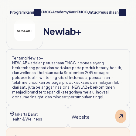
FMCG Academy
Karir FMCG
Hubungi Kami
Program Kami
Untuk Perusahaan
Newlab+
Tentang 
Newlab+
NEWLAB+ adalah perusahaan FMCG Indonesia yang 
berkembang pesat dan berfokus pada produk beauty, health, 
dan wellness. Didirikan pada September 2019 sebagai 
pelopor teeth-whitening kits di Indonesia, perusahaan ini 
telah meluncurkan berbagai produk sukses dan melayani lebih 
dari satu juta pelanggan nasional. NEWLAB+ berkomitmen 
menjadi brand terdepan di kategorinya melalui inovasi, 
consumer insight, dan mindset pertumbuhan tinggi.
Jakarta Barat
Website
Health & Wellness