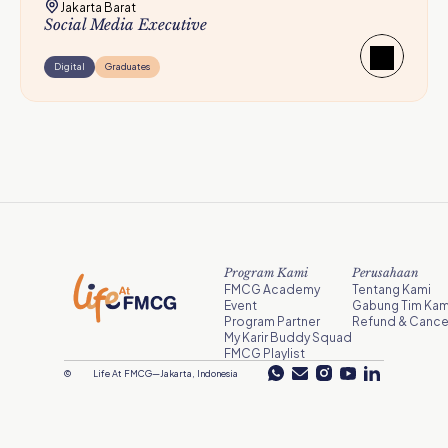
Jakarta Barat
Social Media Executive
Digital
Graduates
Program Kami
Perusahaan
FMCG Academy
Tentang Kami
Event
Gabung Tim Kam
Program Partner
Refund & Cancel
My Karir Buddy Squad
FMCG Playlist
©
Life At FMCG
—
Jakarta, Indonesia