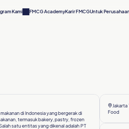
FMCG Academy
Karir FMCG
gram Kami
Untuk Perusahaa
Jakarta
Food
akanan di Indonesia yang bergerak di 
akanan, termasuk bakery, pastry, frozen 
alah satu entitas yang dikenal adalah PT 