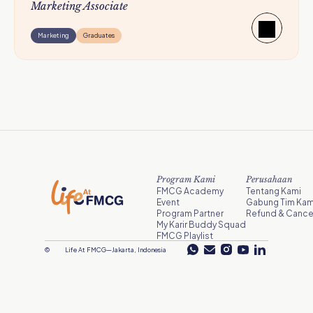
Marketing Associate
Marketing
Graduates
Program Kami
Perusahaan
FMCG Academy
Tentang Kami
Event
Gabung Tim Kam
Program Partner
Refund & Cancel
My Karir Buddy Squad
FMCG Playlist
©
Life At FMCG
—
Jakarta, Indonesia