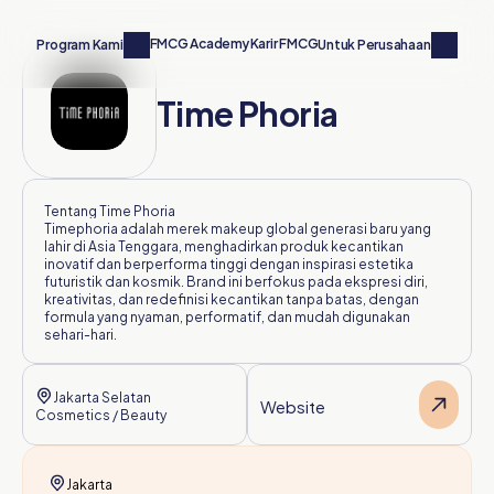
FMCG Academy
Karir FMCG
Hubungi Kami
Program Kami
Untuk Perusahaan
Time Phoria
Tentang 
Time Phoria
Timephoria adalah merek makeup global generasi baru yang 
lahir di Asia Tenggara, menghadirkan produk kecantikan 
inovatif dan berperforma tinggi dengan inspirasi estetika 
futuristik dan kosmik. Brand ini berfokus pada ekspresi diri, 
kreativitas, dan redefinisi kecantikan tanpa batas, dengan 
formula yang nyaman, performatif, dan mudah digunakan 
sehari-hari.
Jakarta Selatan
Website
Cosmetics / Beauty
Jakarta 